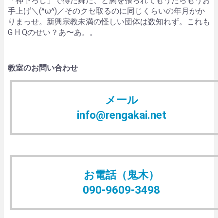
「神下ろし」で得た舞だ、と胸を張られてもうたらもうお
手上げ＼(^ω^)／そのクセ取るのに同じくらいの年月かか
りまっせ。新興宗教未満の怪しい団体は数知れず。これも
G H Qのせい？あ〜あ。。
教室のお問い合わせ
メール
info@rengakai.net
お電話（鬼木）
090-9609-3498