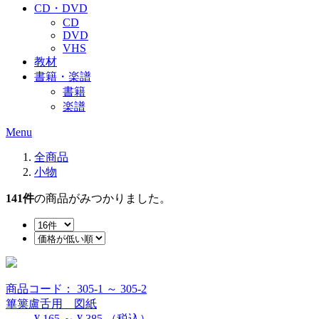
CD・DVD
CD
DVD
VHS
教材
書籍・楽譜
書籍
楽譜
Menu
全商品
小物
141
件
の商品がみつかりました。
商品コード： 305-1 ～ 305-2
篳篥盧舌用 図紙
¥ 165 ～ ¥ 385
（税込）