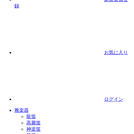
録
お気に入り
ログイン
雅楽器
龍笛
高麗笛
神楽笛