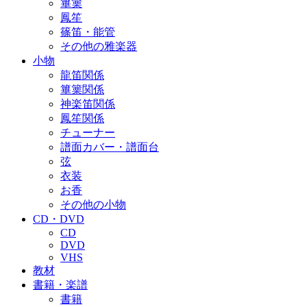
篳篥
鳳笙
篠笛・能管
その他の雅楽器
小物
龍笛関係
篳篥関係
神楽笛関係
鳳笙関係
チューナー
譜面カバー・譜面台
弦
衣装
お香
その他の小物
CD・DVD
CD
DVD
VHS
教材
書籍・楽譜
書籍