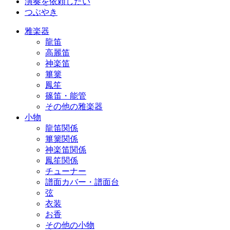
演奏を依頼したい
つぶやき
雅楽器
龍笛
高麗笛
神楽笛
篳篥
鳳笙
篠笛・能管
その他の雅楽器
小物
龍笛関係
篳篥関係
神楽笛関係
鳳笙関係
チューナー
譜面カバー・譜面台
弦
衣装
お香
その他の小物