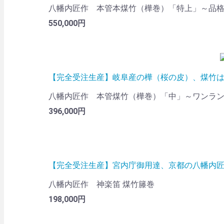
八幡内匠作 本管本煤竹（樺巻）「特上」～品
550,000円
【完全受注生産】岐阜産の樺（桜の皮）、煤竹
八幡内匠作 本管煤竹（樺巻）「中」～ワンラ
396,000円
【完全受注生産】宮内庁御用達、京都の八幡内
八幡内匠作 神楽笛 煤竹籐巻
198,000円