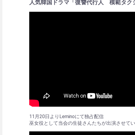
人気韓国ドラマ「復讐代行人 模範タク
11月20日よりLeminoにて独占配信
巫女役として当会の生徒さんたちが出演させて