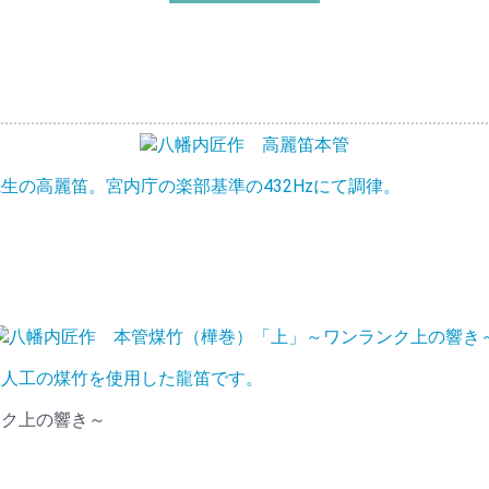
生の高麗笛。宮内庁の楽部基準の432Hzにて調律。
は人工の煤竹を使用した龍笛です。
ンク上の響き～