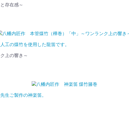
格と存在感～
は人工の煤竹を使用した龍笛です。
ンク上の響き～
匠先生ご製作の神楽笛。