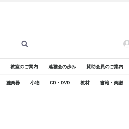
教室のご案内
連雅会の歩み
賛助会員のご案内
雅楽器
小物
CD・DVD
教材
書籍・楽譜
龍笛
高麗笛
神楽笛
篳篥
鳳笙
篠笛・能管
その他の雅楽器
龍笛関係
篳篥関係
神楽笛関係
鳳笙関係
チューナー
譜面カバー・譜面台
弦
衣装
お香
その他の小物
CD
DVD
VHS
書籍
楽譜