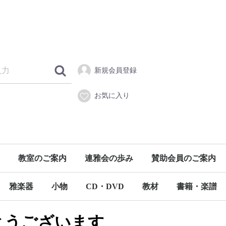
新規会員登録
お気に入り
教室のご案内
連雅会の歩み
賛助会員のご案内
雅楽器
小物
CD・DVD
教材
書籍・楽譜
龍笛
高麗笛
神楽笛
篳篥
鳳笙
篠笛・能管
その他の雅楽器
龍笛関係
篳篥関係
神楽笛関係
鳳笙関係
チューナー
譜面カバー・譜面台
弦
衣装
お香
その他の小物
CD
DVD
VHS
書籍
楽譜
とうございます